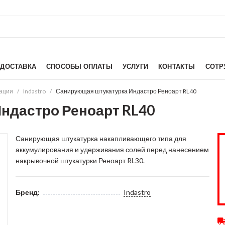
ДОСТАВКА
СПОСОБЫ ОПЛАТЫ
УСЛУГИ
КОНТАКТЫ
СОТР
ации
Indastro
Санирующая штукатурка Индастро Реноарт RL40
ндастро Реноарт RL40
Санирующая штукатурка накапливающего типа для
аккумулирования и
удерживания солей перед нанесением
накрывочной штукатурки Реноарт RL30.
Бренд:
Indastro