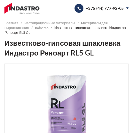
+375 (44) 777-92-05
+375 (44) 777-92-05
Главная
Реставрационные материалы
Материалы для
выравнивания
Indastro
Известково-гипсовая шпаклевка Индастро
info@indastro.by
Реноарт RL5 GL
Известково-гипсовая шпаклевка
9:00 - 18:00
Пн-Пт:
8:00 - 20:00
Сall-центр:
Индастро Реноарт RL5 GL