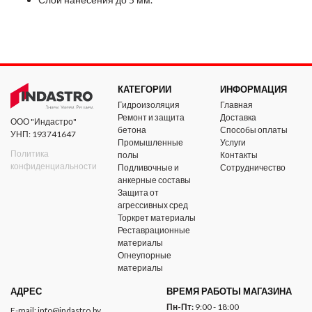
КАТЕГОРИИ
ИНФОРМАЦИЯ
Гидроизоляция
Главная
Ремонт и защита
Доставка
ООО "Индастро"
бетона
Способы оплаты
УНП: 193741647
Промышленные
Услуги
Политика
полы
Контакты
конфиденциальности
Подливочные и
Сотрудничество
анкерные составы
Защита от
агрессивных сред
Торкрет материалы
Реставрационные
материалы
Огнеупорные
материалы
АДРЕС
ВРЕМЯ РАБОТЫ МАГАЗИНА
Пн-Пт:
9:00 - 18:00
E-mail:
info@indastro.by