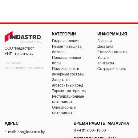
КАТЕГОРИИ
ИНФОРМАЦИЯ
Гидроизоляция
Главная
Ремонт и защита
Доставка
ООО "Индастро"
бетона
Способы оплаты
УНП: 193741647
Промышленные
Услуги
Политика
полы
Контакты
конфиденциальности
Подливочные и
Сотрудничество
анкерные составы
Защита от
агрессивных сред
Торкрет материалы
Реставрационные
материалы
Огнеупорные
материалы
АДРЕС
ВРЕМЯ РАБОТЫ МАГАЗИНА
Пн-Пт:
9:00 - 18:00
E-mail:
info@indastro.by