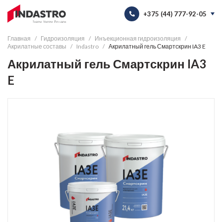
+375 (44) 777-92-05
+375 (44) 777-92-05
Главная
Гидроизоляция
Инъекционная гидроизоляция
Акрилатные составы
Indastro
Акрилатный гель Смартскрин IA3 E
info@indastro.by
Акрилатный гель Смартскрин IA3
9:00 - 18:00
Пн-Пт:
E
8:00 - 20:00
Сall-центр: